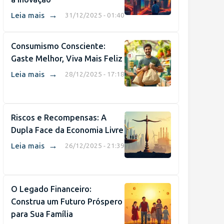
→
Leia mais
31/12/2025 - 01:40
Consumismo Consciente:
Gaste Melhor, Viva Mais Feliz
→
Leia mais
28/12/2025 - 17:18
Riscos e Recompensas: A
Dupla Face da Economia Livre
→
Leia mais
26/12/2025 - 21:39
O Legado Financeiro:
Construa um Futuro Próspero
para Sua Família