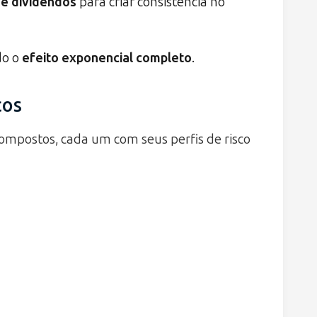
de dividendos
para criar consistência no
do o
efeito exponencial completo
.
cos
mpostos, cada um com seus perfis de risco