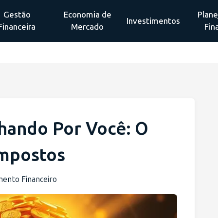
Gestão
Economia de
Plan
Investimentos
Financeira
Mercado
Fin
lhando Por Você: O
ompostos
mento Financeiro