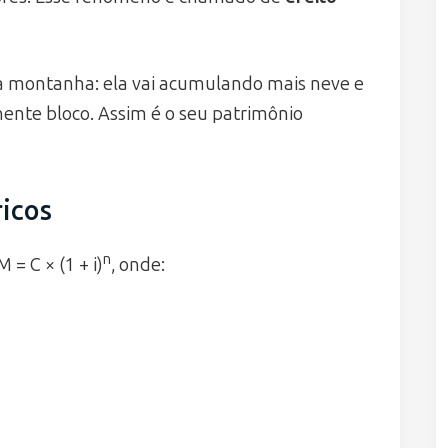
 montanha: ela vai acumulando mais neve e
nte bloco. Assim é o seu patrimônio
icos
n
 = C × (1 + i)
, onde: