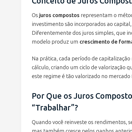
Conceito de Juros Compos
Os
juros compostos
representam o métod
investimento são incorporados ao capital,
Diferentemente dos juros simples, que inc
modelo produz um
crescimento de form
Na prática, cada período de capitalizaçã
cálculo, criando um ciclo de valorização que
este regime é tão valorizado no mercado 
Por Que os Juros Composto
“Trabalhar”?
Quando você reinveste os rendimentos, seu
mas também cresce pelos ganhos anteri