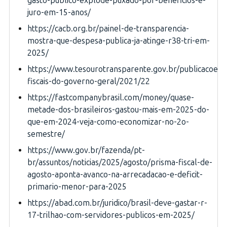
gasto-publico-explode-puxado-por-beneficios-e-
juro-em-15-anos/
https://cacb.org.br/painel-de-transparencia-
mostra-que-despesa-publica-ja-atinge-r38-tri-em-
2025/
https://www.tesourotransparente.gov.br/publicacoes/es
fiscais-do-governo-geral/2021/22
https://fastcompanybrasil.com/money/quase-
metade-dos-brasileiros-gastou-mais-em-2025-do-
que-em-2024-veja-como-economizar-no-2o-
semestre/
https://www.gov.br/fazenda/pt-
br/assuntos/noticias/2025/agosto/prisma-fiscal-de-
agosto-aponta-avanco-na-arrecadacao-e-deficit-
primario-menor-para-2025
https://abad.com.br/juridico/brasil-deve-gastar-r-
17-trilhao-com-servidores-publicos-em-2025/